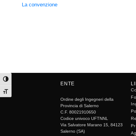
La convenzione
Attiva/disattiva alto contrasto
ENTE
L
Co
Attiva/disattiva dimensione testo
Fo
Ordine degli Ingegneri della
In
Provincia di Salerno
Po
C.F. 80021910650
Codice univoco UFTNNL
Re
Via Salvatore Marano 15, 84123
Pr
Salerno (SA)
Ag