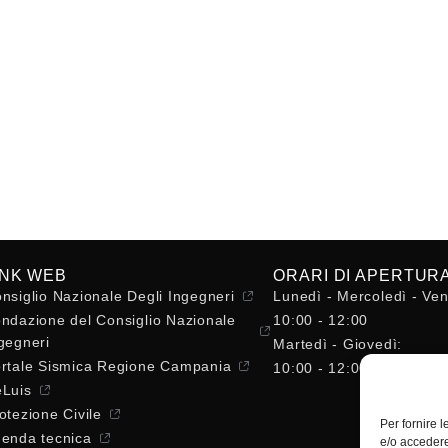
INK WEB
ORARI DI APERTUR
nsiglio Nazionale Degli Ingegneri
Lunedì - Mercoledì - Ven
ndazione del Consiglio Nazionale
10:00 - 12:00
gegneri
Martedì - Giovedì:
rtale Sismica Regione Campania
10:00 - 12:00 / 14:30 - 
Luis
otezione Civile
Per fornire 
enda tecnica
e/o accedere