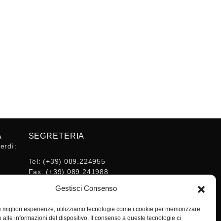
A
SEGRETERIA
erdì:
Tel:
(+39) 089.224955
Fax:
(+39) 089.241988
16:30
E-mail:
Gestisci Consenso
segreteria@ordineingsa.it
PEC:
le migliori esperienze, utilizziamo tecnologie come i cookie per memorizzare
segreteria.ordine@ordingsa.it
 alle informazioni del dispositivo. Il consenso a queste tecnologie ci