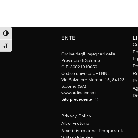
Attiva/disattiva alto contrasto
ENTE
L
Co
Attiva/disattiva dimensione testo
Fo
Ordine degli Ingegneri della
In
Provincia di Salerno
Po
C.F. 80021910650
Codice univoco UFTNNL
Re
Via Salvatore Marano 15, 84123
Pr
Salerno (SA)
Ag
www.ordineingsa.it
Di
Sito precedente
Privacy Policy
Albo Pretorio
Amministrazione Trasparente
Whistleblowing