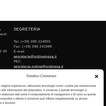
A
SEGRETERIA
erdì:
Tel:
(+39) 089.224955
Fax:
(+39) 089.241988
16:30
E-mail:
segreteria@ordineingsa.it
PEC:
segreteria.ordine@ordingsa.it
Gestisci Consenso
SOCIAL
le migliori esperienze, utilizziamo tecnologie come i cookie per memorizzare
 alle informazioni del dispositivo. Il consenso a queste tecnologie ci
i elaborare dati come il comportamento di navigazione o ID unici su questo
consentire o ritirare il consenso può influire negativamente su alcune
he e funzioni.