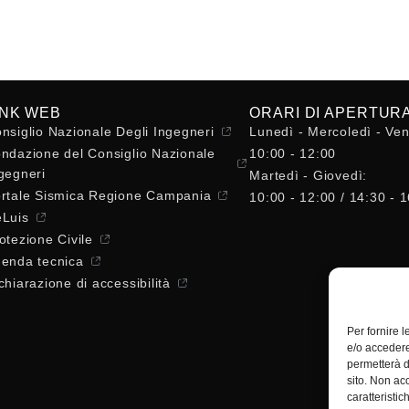
INK WEB
ORARI DI APERTUR
nsiglio Nazionale Degli Ingegneri
Lunedì - Mercoledì - Ven
ndazione del Consiglio Nazionale
10:00 - 12:00
gegneri
Martedì - Giovedì:
rtale Sismica Regione Campania
10:00 - 12:00 / 14:30 - 
Luis
otezione Civile
enda tecnica
chiarazione di accessibilità
Per fornire 
e/o accedere
permetterà d
sito. Non ac
caratteristic