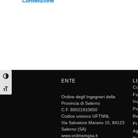
Convenzione
Attiva/disattiva alto contrasto
ENTE
L
Co
Attiva/disattiva dimensione testo
Fo
Ordine degli Ingegneri della
In
Provincia di Salerno
Po
C.F. 80021910650
Codice univoco UFTNNL
Re
Via Salvatore Marano 15, 84123
Pr
Salerno (SA)
Ag
www.ordineingsa.it