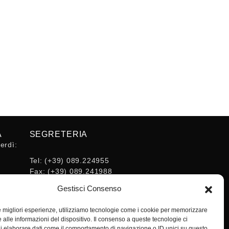
A
SEGRETERIA
erdì:
Tel:
(+39) 089.224955
Fax:
(+39) 089.241988
16:30
E-mail:
Gestisci Consenso
segreteria@ordineingsa.it
PEC:
le migliori esperienze, utilizziamo tecnologie come i cookie per memorizzare
segreteria.ordine@ordingsa.it
 alle informazioni del dispositivo. Il consenso a queste tecnologie ci
i elaborare dati come il comportamento di navigazione o ID unici su questo