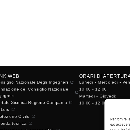
INK WEB
ORARI DI APERTUR
nsiglio Nazionale Degli Ingegneri
Lunedì - Mercoledì - Ven
ndazione del Consiglio Nazionale
10:00 - 12:00
gegneri
Martedì - Giovedì:
rtale Sismica Regione Campania
10:00 - 12:00 / 14:30 - 
Luis
otezione Civile
Per fornire 
enda tecnica
e/o accedere
permetterà d