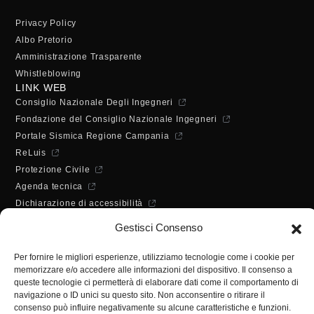
Privacy Policy
Albo Pretorio
Amministrazione Trasparente
Whistleblowing
LINK WEB
Consiglio Nazionale Degli Ingegneri
Fondazione del Consiglio Nazionale Ingegneri
Portale Sismica Regione Campania
ReLuis
Protezione Civile
Agenda tecnica
Dichiarazione di accessibilità
ORARI DI APERTURA
Gestisci Consenso
Lunedì - Mercoledì - Venerdì:
10:00 - 12:00
Per fornire le migliori esperienze, utilizziamo tecnologie come i cookie per
Martedì - Giovedì:
memorizzare e/o accedere alle informazioni del dispositivo. Il consenso a
10:00 - 12:00 / 14:30 - 16:30
queste tecnologie ci permetterà di elaborare dati come il comportamento di
navigazione o ID unici su questo sito. Non acconsentire o ritirare il
SEGRETERIA
consenso può influire negativamente su alcune caratteristiche e funzioni.