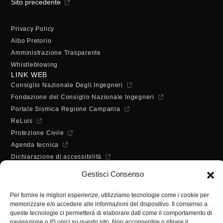
Sito precedente
Privacy Policy
Albo Pretorio
Amministrazione Trasparente
Whistleblowing
LINK WEB
Consiglio Nazionale Degli Ingegneri
Fondazione del Consiglio Nazionale Ingegneri
Portale Sismica Regione Campania
ReLuis
Protezione Civile
Agenda tecnica
Dichiarazione di accessibilità
ORARI DI APERTURA
Gestisci Consenso
Lunedì - Mercoledì - Venerdì:
10:00 - 12:00
Per fornire le migliori esperienze, utilizziamo tecnologie come i cookie per
Martedì - Giovedì:
memorizzare e/o accedere alle informazioni del dispositivo. Il consenso a
10:00 - 12:00 / 14:30 - 16:30
queste tecnologie ci permetterà di elaborare dati come il comportamento di
navigazione o ID unici su questo sito. Non acconsentire o ritirare il
SEGRETERIA