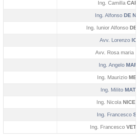
Ing. Camilla
CAP
Ing. Alfonso
DE N
Ing. Iunior Alfonso
DE
Avv. Lorenzo
IO
Avv. Rosa maria
L
Ing. Angelo
MART
Ing. Maurizio
MEL
Ing. Milito
MATT
Ing. Nicola
NICE
Ing. Francesco
S
Ing. Francesco
VET