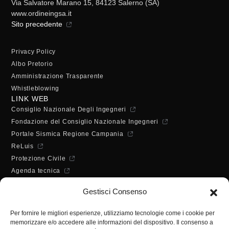
Via Salvatore Marano 15, 84123 Salerno (SA)
www.ordineingsa.it
Sito precedente
Privacy Policy
Albo Pretorio
Amministrazione Trasparente
Whistleblowing
LINK WEB
Consiglio Nazionale Degli Ingegneri
Fondazione del Consiglio Nazionale Ingegneri
Portale Sismica Regione Campania
ReLuis
Protezione Civile
Agenda tecnica
Dichiarazione di accessibilità
Gestisci Consenso
ORARI DI APERTURA
Lunedì - Mercoledì - Venerdì:
Per fornire le migliori esperienze, utilizziamo tecnologie come i cookie per
10:00 - 12:00
memorizzare e/o accedere alle informazioni del dispositivo. Il consenso a
Martedì - Giovedì: