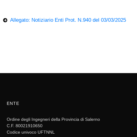
Allegato: Notiziario Enti Prot. N.940 del 03/03/2025
ENTE
Ordine degli Ingegneri della Provincia di Salerno
C.F. 80021910650
Codice univoco UFTNNL