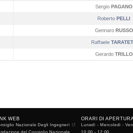
Sergio
PAGANO
Roberto
PELLI
Gennaro
RUSSO
Raffaele
TARATE
Gerardo
TRILLO
INK WEB
ORARI DI APERTUR
nsiglio Nazionale Degli Ingegneri
Lunedì - Mercoledì - Ven
ndazione del Consiglio Nazionale
10:00 - 12:00