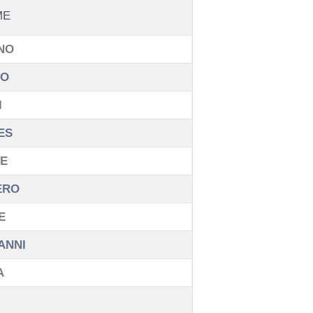
ME
NO
ZO
I
ES
E
ERO
E
ANNI
A