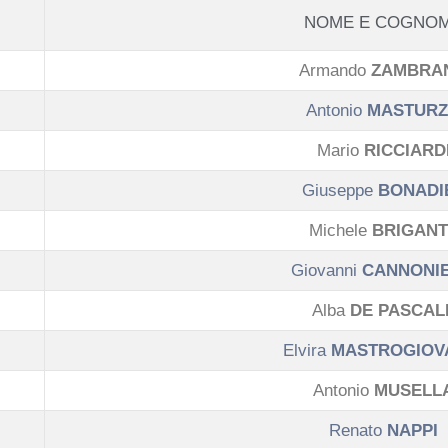
NOME E COGNO
Armando
ZAMBRA
Antonio
MASTUR
Mario
RICCIARD
Giuseppe
BONADI
Michele
BRIGANT
Giovanni
CANNONI
Alba
DE PASCAL
Elvira
MASTROGIOV
Antonio
MUSELL
Renato
NAPPI