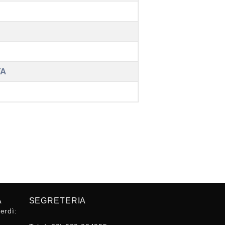
TA
A
SEGRETERIA
erdì: