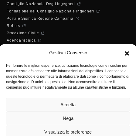
Consiglio Nazionale Degli Ingegneri
Fondazione del Consiglio Nazionale Ingegneri
Portale Sismica Regione Campania
ReLuis
Protezione Civile
Agenda tecnica
Dichiarazione di accessibilità
Gestisci Consenso
ORARI DI APERTURA
Lunedì - Mercoledì - Venerdì:
Per fornire le migliori esperienze, utilizziamo tecnologie come i cookie per
10:00 - 12:00
memorizzare e/o accedere alle informazioni del dispositivo. Il consenso a
Martedì - Giovedì:
queste tecnologie ci permetterà di elaborare dati come il comportamento di
10:00 - 12:00 / 14:30 - 16:30
navigazione o ID unici su questo sito. Non acconsentire o ritirare il
consenso può influire negativamente su alcune caratteristiche e funzioni.
SEGRETERIA
Tel:
(+39) 089.224955
Accetta
Fax:
(+39) 089.241988
E-mail:
segreteria@ordineingsa.it
Nega
PEC:
segreteria.ordine@ordingsa.it
Visualizza le preferenze
SOCIAL