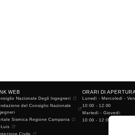
INK WEB
ORARI DI APERTUR
nsiglio Nazionale Degli Ingegneri
Lunedì - Mercoledì - Ven
ndazione del Consiglio Nazionale
10:00 - 12:00
gegneri
Martedì - Giovedì:
rtale Sismica Regione Campania
10:00 - 12:00 / 14:30 - 
Luis
otezione Civile