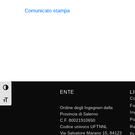
Comunicato stampa
Attiva/disattiva alto contrasto
ENTE
L
Co
Attiva/disattiva dimensione testo
Fo
Ordine degli Ingegneri della
In
Provincia di Salerno
Po
C.F. 80021910650
Codice univoco UFTNNL
Re
Via Salvatore Marano 15, 84123
Pr