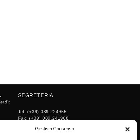
A
SEGRETERIA
erdì:
Tel:
(+39) 089.224955
Fax:
(+39) 089.241988
16:30
E-mail:
Gestisci Consenso
segreteria@ordineingsa.it
PEC: