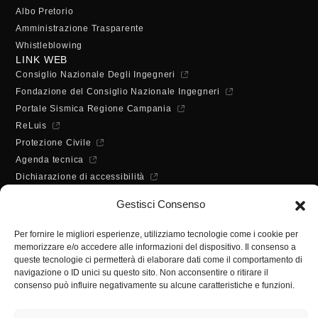
Albo Pretorio
Amministrazione Trasparente
Whistleblowing
LINK WEB
Consiglio Nazionale Degli Ingegneri
Fondazione del Consiglio Nazionale Ingegneri
Portale Sismica Regione Campania
ReLuis
Protezione Civile
Agenda tecnica
Dichiarazione di accessibilità
ORARI DI APERTURA
Gestisci Consenso
Lunedì - Mercoledì - Venerdì:
10:00 - 12:00
Per fornire le migliori esperienze, utilizziamo tecnologie come i cookie per
Martedì - Giovedì:
memorizzare e/o accedere alle informazioni del dispositivo. Il consenso a
10:00 - 12:00 / 14:30 - 16:30
queste tecnologie ci permetterà di elaborare dati come il comportamento di
SEGRETERIA
navigazione o ID unici su questo sito. Non acconsentire o ritirare il
consenso può influire negativamente su alcune caratteristiche e funzioni.
Tel:
(+39) 089.224955