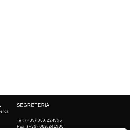
A
SEGRETERIA
erdì:
Tel:
(+39) 089.224955
Fax:
(+39) 089.241988