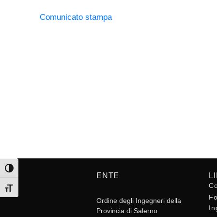
Comunicato stampa
Attiva/disattiva alto contrasto
ENTE
L
Co
Attiva/disattiva dimensione testo
Fo
Ordine degli Ingegneri della
In
Provincia di Salerno