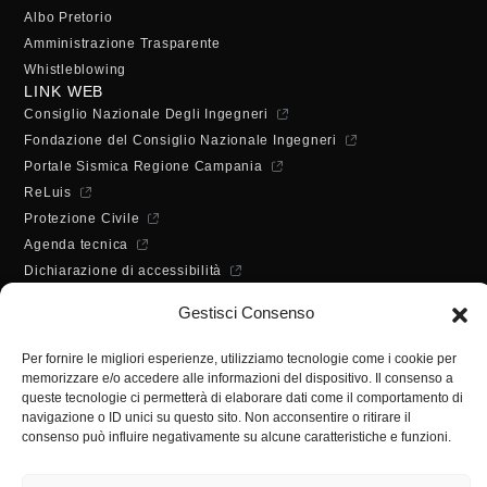
Albo Pretorio
Amministrazione Trasparente
Whistleblowing
LINK WEB
Consiglio Nazionale Degli Ingegneri
Fondazione del Consiglio Nazionale Ingegneri
Portale Sismica Regione Campania
ReLuis
Protezione Civile
Agenda tecnica
Dichiarazione di accessibilità
ORARI DI APERTURA
Gestisci Consenso
Lunedì - Mercoledì - Venerdì:
10:00 - 12:00
Per fornire le migliori esperienze, utilizziamo tecnologie come i cookie per
Martedì - Giovedì:
memorizzare e/o accedere alle informazioni del dispositivo. Il consenso a
10:00 - 12:00 / 14:30 - 16:30
queste tecnologie ci permetterà di elaborare dati come il comportamento di
SEGRETERIA
navigazione o ID unici su questo sito. Non acconsentire o ritirare il
consenso può influire negativamente su alcune caratteristiche e funzioni.
Tel:
(+39) 089.224955