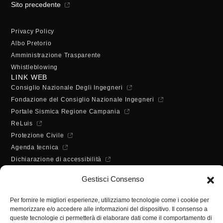
Sito precedente
Privacy Policy
Albo Pretorio
Amministrazione Trasparente
Whistleblowing
LINK WEB
Consiglio Nazionale Degli Ingegneri
Fondazione del Consiglio Nazionale Ingegneri
Portale Sismica Regione Campania
ReLuis
Protezione Civile
Agenda tecnica
Dichiarazione di accessibilità
ORARI DI APERTURA
Gestisci Consenso
Lunedì - Mercoledì - Venerdì:
10:00 - 12:00
Per fornire le migliori esperienze, utilizziamo tecnologie come i cookie per
Martedì - Giovedì:
memorizzare e/o accedere alle informazioni del dispositivo. Il consenso a
10:00 - 12:00 / 14:30 - 16:30
queste tecnologie ci permetterà di elaborare dati come il comportamento di