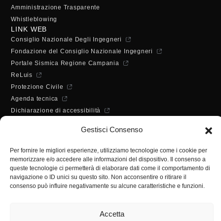
Amministrazione Trasparente
Whistleblowing
LINK WEB
Consiglio Nazionale Degli Ingegneri
Fondazione del Consiglio Nazionale Ingegneri
Portale Sismica Regione Campania
ReLuis
Protezione Civile
Agenda tecnica
Dichiarazione di accessibilità
ORARI DI APERTURA
Gestisci Consenso
Lunedì - Mercoledì - Venerdì:
10:00 - 12:00
Per fornire le migliori esperienze, utilizziamo tecnologie come i cookie per
Martedì - Giovedì:
memorizzare e/o accedere alle informazioni del dispositivo. Il consenso a
10:00 - 12:00 / 14:30 - 16:30
queste tecnologie ci permetterà di elaborare dati come il comportamento di
SEGRETERIA
navigazione o ID unici su questo sito. Non acconsentire o ritirare il
consenso può influire negativamente su alcune caratteristiche e funzioni.
Tel:
(+39) 089.224955
Fax:
(+39) 089.241988
Accetta
E-mail:
segreteria@ordineingsa.it