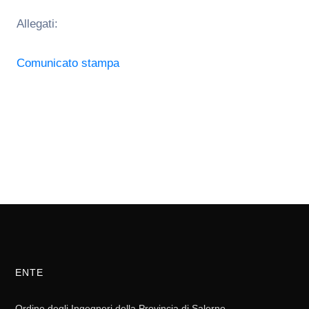
Allegati:
Comunicato stampa
ENTE
Ordine degli Ingegneri della Provincia di Salerno