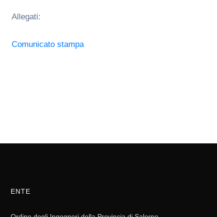
Allegati:
Comunicato stampa
ENTE
Ordine degli Ingegneri della Provincia di Salerno