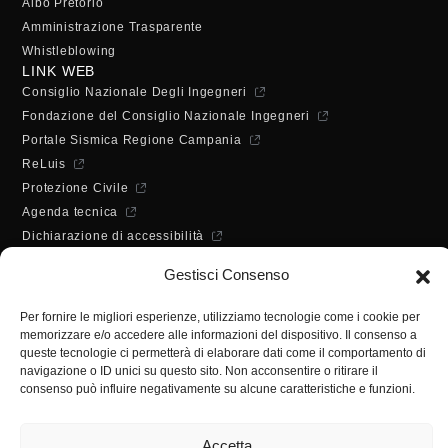
Albo Pretorio
Amministrazione Trasparente
Whistleblowing
LINK WEB
Consiglio Nazionale Degli Ingegneri
Fondazione del Consiglio Nazionale Ingegneri
Portale Sismica Regione Campania
ReLuis
Protezione Civile
Agenda tecnica
Dichiarazione di accessibilità
ORARI DI APERTURA
Gestisci Consenso
Lunedì - Mercoledì - Venerdì:
10:00 - 12:00
Per fornire le migliori esperienze, utilizziamo tecnologie come i cookie per
Martedì - Giovedì:
memorizzare e/o accedere alle informazioni del dispositivo. Il consenso a
10:00 - 12:00 / 14:30 - 16:30
queste tecnologie ci permetterà di elaborare dati come il comportamento di
SEGRETERIA
navigazione o ID unici su questo sito. Non acconsentire o ritirare il
consenso può influire negativamente su alcune caratteristiche e funzioni.
Tel:
(+39) 089.224955
Fax:
(+39) 089.241988
Accetta