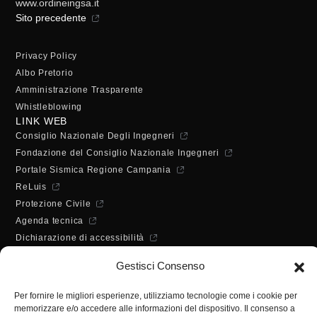
www.ordineingsa.it
Sito precedente
Privacy Policy
Albo Pretorio
Amministrazione Trasparente
Whistleblowing
LINK WEB
Consiglio Nazionale Degli Ingegneri
Fondazione del Consiglio Nazionale Ingegneri
Portale Sismica Regione Campania
ReLuis
Protezione Civile
Agenda tecnica
Dichiarazione di accessibilità
ORARI DI APERTURA
Gestisci Consenso
Lunedì - Mercoledì - Venerdì:
10:00 - 12:00
Per fornire le migliori esperienze, utilizziamo tecnologie come i cookie per
Martedì - Giovedì:
memorizzare e/o accedere alle informazioni del dispositivo. Il consenso a