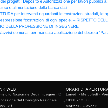
dei progetti: Deposito e Autorizzazione per lavori pubblici a 
esso e alimentazione della banca dati
 interventi riguardanti le costruzioni stradali, le opere i
le nella espressione “costruzioni di ogni specie. – RISP
IZIO DELLA PROFESSIONE DI INGEGNERE
i/avvisi comunali per mancata applicazione del decreto “Par
INK WEB
ORARI DI APERTUR
nsiglio Nazionale Degli Ingegneri
Lunedì - Mercoledì - Ven
ndazione del Consiglio Nazionale
10:00 - 12:00
gegneri
Martedì - Giovedì: