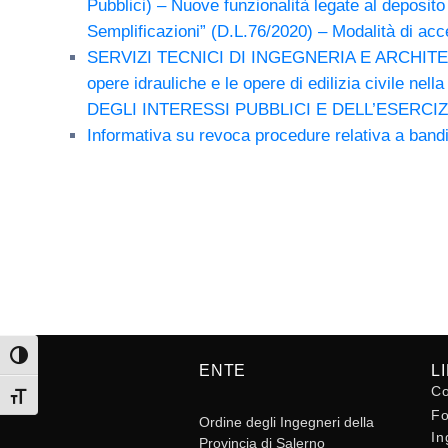
Pubblici) – Nuove funzionalità legate al deposito 
Semplificazioni” (D.L.76/2020) – Modalità di acc
SERVIZI TECNICI DI INGEGNERIA E ARCHITETTURA per
opere idrauliche e le opere di edilizia civi
DEGLI INTERESSI PUBBLICI E DELL’ESERC
Informativa su revoca procedure relativa a band
Attiva/disattiva alto contrasto
ENTE
L
Co
Attiva/disattiva dimensione testo
Fo
Ordine degli Ingegneri della
In
Provincia di Salerno