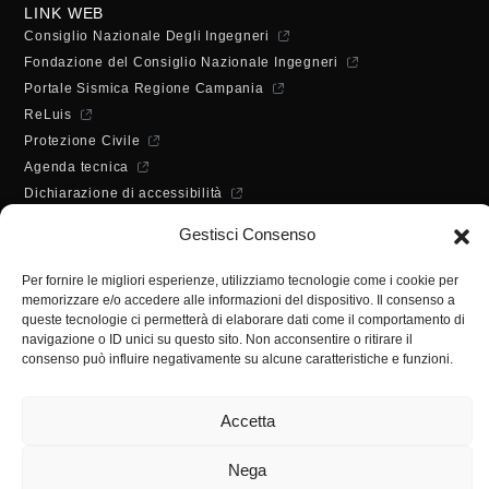
LINK WEB
Consiglio Nazionale Degli Ingegneri
Fondazione del Consiglio Nazionale Ingegneri
Portale Sismica Regione Campania
ReLuis
Protezione Civile
Agenda tecnica
Dichiarazione di accessibilità
ORARI DI APERTURA
Gestisci Consenso
Lunedì - Mercoledì - Venerdì:
10:00 - 12:00
Per fornire le migliori esperienze, utilizziamo tecnologie come i cookie per
Martedì - Giovedì:
memorizzare e/o accedere alle informazioni del dispositivo. Il consenso a
10:00 - 12:00 / 14:30 - 16:30
queste tecnologie ci permetterà di elaborare dati come il comportamento di
SEGRETERIA
navigazione o ID unici su questo sito. Non acconsentire o ritirare il
consenso può influire negativamente su alcune caratteristiche e funzioni.
Tel:
(+39) 089.224955
Fax:
(+39) 089.241988
Accetta
E-mail:
segreteria@ordineingsa.it
PEC:
segreteria.ordine@ordingsa.it
Nega