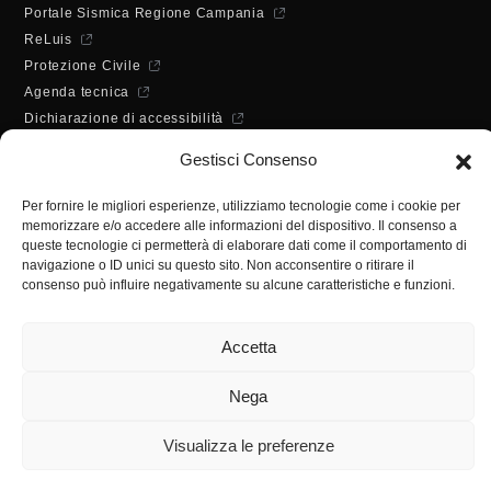
Portale Sismica Regione Campania
ReLuis
Protezione Civile
Agenda tecnica
Dichiarazione di accessibilità
ORARI DI APERTURA
Gestisci Consenso
Lunedì - Mercoledì - Venerdì:
10:00 - 12:00
Per fornire le migliori esperienze, utilizziamo tecnologie come i cookie per
Martedì - Giovedì:
memorizzare e/o accedere alle informazioni del dispositivo. Il consenso a
10:00 - 12:00 / 14:30 - 16:30
queste tecnologie ci permetterà di elaborare dati come il comportamento di
SEGRETERIA
navigazione o ID unici su questo sito. Non acconsentire o ritirare il
consenso può influire negativamente su alcune caratteristiche e funzioni.
Tel:
(+39) 089.224955
Fax:
(+39) 089.241988
Accetta
E-mail:
segreteria@ordineingsa.it
PEC:
segreteria.ordine@ordingsa.it
Nega
SOCIAL
Visualizza le preferenze