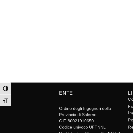
Attiva/disattiva alto contrasto
ENTE
L
Co
Attiva/disattiva dimensione testo
Fo
Ordine degli Ingegneri della
In
Provincia di Salerno
Po
C.F. 80021910650
Codice univoco UFTNNL
Re