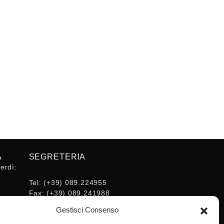
A
SEGRETERIA
erdì:
Tel:
(+39) 089.224955
Fax:
(+39) 089.241988
16:30
E-mail:
Gestisci Consenso
segreteria@ordineingsa.it