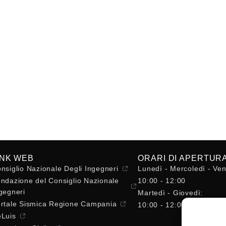
INK WEB
ORARI DI APERTUR
nsiglio Nazionale Degli Ingegneri
Lunedì - Mercoledì - Ven
ndazione del Consiglio Nazionale
10:00 - 12:00
gegneri
Martedì - Giovedì:
rtale Sismica Regione Campania
10:00 - 12:00 / 14:30 - 
Luis