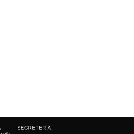
A
SEGRETERIA
erdì: