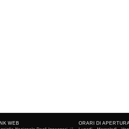
INK WEB
ORARI DI APERTUR
nsiglio Nazionale Degli Ingegneri
Lunedì - Mercoledì - Ven