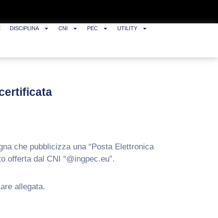
E
DISCIPLINA
CNI
PEC
UTILITY
ertificata
agna che pubblicizza una “Posta Elettronica
ito offerta dal CNI “@ingpec.eu”.
are allegata.