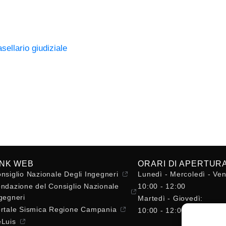
sellario giudiziale
INK WEB
ORARI DI APERTUR
nsiglio Nazionale Degli Ingegneri
Lunedì - Mercoledì - Ven
ndazione del Consiglio Nazionale
10:00 - 12:00
gegneri
Martedì - Giovedì:
rtale Sismica Regione Campania
10:00 - 12:00 / 14:30 - 
Luis