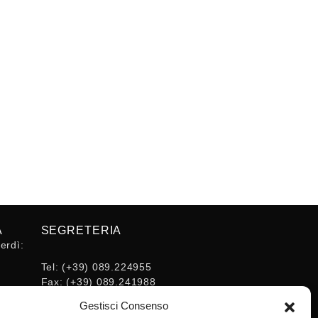
A
SEGRETERIA
erdì:
Tel:
(+39) 089.224955
Fax:
(+39) 089.241988
16:30
E-mail:
Gestisci Consenso
segreteria@ordineingsa.it