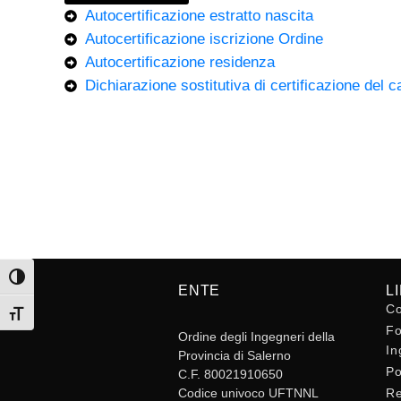
Autocertificazione estratto nascita
Autocertificazione iscrizione Ordine
Autocertificazione residenza
Dichiarazione sostitutiva di certificazione del ca
Attiva/disattiva alto contrasto
ENTE
L
Co
Attiva/disattiva dimensione testo
Fo
Ordine degli Ingegneri della
In
Provincia di Salerno
Po
C.F. 80021910650
Codice univoco UFTNNL
Re