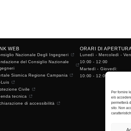
INK WEB
ORARI DI APERTUR
nsiglio Nazionale Degli Ingegneri
Lunedì - Mercoledì - Ven
ndazione del Consiglio Nazionale
10:00 - 12:00
gegneri
Martedì - Giovedì:
rtale Sismica Regione Campania
10:00 - 12:00 / 14:30 - 
Luis
otezione Civile
Per fornire 
enda tecnica
e/o accedere
permetterà d
chiarazione di accessibilità
sito. Non ac
caratteristic
Ac