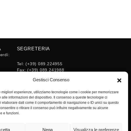
A
SEGRETERIA
erdì:
Tel:
(+39) 089.224955
Fax:
(+39) 089.241988
16:30
E-mail:
Gestisci Consenso
segreteria@ordineingsa.it
PEC:
le migliori esperienze, utilizziamo tecnologie come i cookie per memorizzare
segreteria.ordine@ordingsa.it
 alle informazioni del dispositivo. Il consenso a queste tecnologie ci
i elaborare dati come il comportamento di navigazione o ID unici su questo
consentire o ritirare il consenso può influire negativamente su alcune
SOCIAL
he e funzioni.
cetta
Nega
Visualizza le preferenze