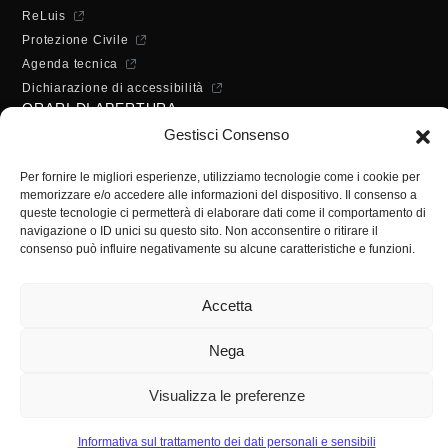
ReLuis
Protezione Civile
Agenda tecnica
Dichiarazione di accessibilità
ORARI DI APERTURA
Lunedì - Mercoledì - Venerdì:
Gestisci Consenso
10:00 - 12:00
Martedì - Giovedì:
Per fornire le migliori esperienze, utilizziamo tecnologie come i cookie per
memorizzare e/o accedere alle informazioni del dispositivo. Il consenso a
10:00 - 12:00 / 14:30 - 16:30
queste tecnologie ci permetterà di elaborare dati come il comportamento di
SEGRETERIA
navigazione o ID unici su questo sito. Non acconsentire o ritirare il
consenso può influire negativamente su alcune caratteristiche e funzioni.
Tel:
(+39) 089.224955
Fax:
(+39) 089.241988
Accetta
E-mail:
segreteria@ordineingsa.it
PEC:
segreteria.ordine@ordingsa.it
Nega
SOCIAL
Visualizza le preferenze
Informativa sul trattamento dei dati personali e sensibili