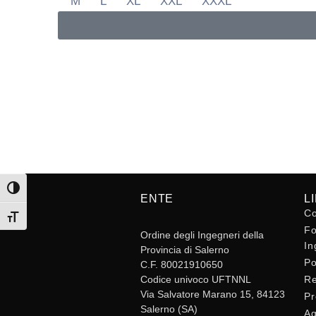
M
L
XL
XXL
XXXL
Attiva/disattiva alto contrasto
ENTE
L
Co
Attiva/disattiva dimensione testo
Fo
Ordine degli Ingegneri della
In
Provincia di Salerno
Po
C.F. 80021910650
Codice univoco UFTNNL
Re
Via Salvatore Marano 15, 84123
Pr
Salerno (SA)
Ag