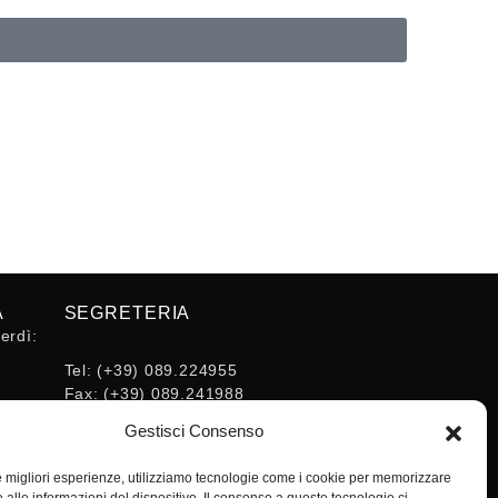
A
SEGRETERIA
erdì:
Tel:
(+39) 089.224955
Fax:
(+39) 089.241988
16:30
E-mail:
Gestisci Consenso
segreteria@ordineingsa.it
PEC:
le migliori esperienze, utilizziamo tecnologie come i cookie per memorizzare
segreteria.ordine@ordingsa.it