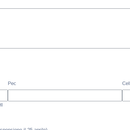
Pec
Cell
HI
ospensione il 25 aprile)