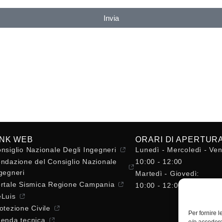
Invia
INK WEB
ORARI DI APERTUR
nsiglio Nazionale Degli Ingegneri
Lunedì - Mercoledì - Ven
ndazione del Consiglio Nazionale
10:00 - 12:00
gegneri
Martedì - Giovedì:
rtale Sismica Regione Campania
10:00 - 12:00 / 14:30 - 
Luis
otezione Civile
Per fornire 
enda tecnica