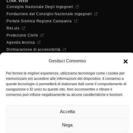
LINK WEB
Consiglio Nazionale Degli Ingegneri
Fondazione del Consiglio Nazionale Ingegneri
Portale Sismica Regione Campania
ReLuis
Protezione Civile
Agenda tecnica
Dichiarazione di accessibilità
ORARI DI APERTURA
Gestisci Consenso
Lunedì - Mercoledì - Venerdì:
10:00 - 12:00
Per fornire le migliori esperienze, utilizziamo tecnologie come i cookie per
Martedì - Giovedì:
memorizzare e/o accedere alle informazioni del dispositivo. Il consenso a
10:00 - 12:00 / 14:30 - 16:30
queste tecnologie ci permetterà di elaborare dati come il comportamento di
SEGRETERIA
navigazione o ID unici su questo sito. Non acconsentire o ritirare il
consenso può influire negativamente su alcune caratteristiche e funzioni.
Tel:
(+39) 089.224955
Fax:
(+39) 089.241988
Accetta
E-mail:
segreteria@ordineingsa.it
PEC:
segreteria.ordine@ordingsa.it
Nega