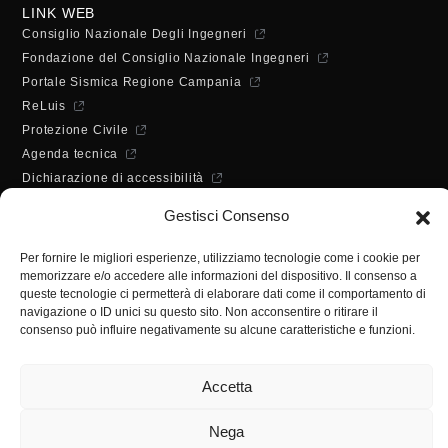
LINK WEB
Consiglio Nazionale Degli Ingegneri
Fondazione del Consiglio Nazionale Ingegneri
Portale Sismica Regione Campania
ReLuis
Protezione Civile
Agenda tecnica
Dichiarazione di accessibilità
ORARI DI APERTURA
Gestisci Consenso
Lunedì - Mercoledì - Venerdì:
10:00 - 12:00
Per fornire le migliori esperienze, utilizziamo tecnologie come i cookie per
Martedì - Giovedì:
memorizzare e/o accedere alle informazioni del dispositivo. Il consenso a
10:00 - 12:00 / 14:30 - 16:30
queste tecnologie ci permetterà di elaborare dati come il comportamento di
SEGRETERIA
navigazione o ID unici su questo sito. Non acconsentire o ritirare il
consenso può influire negativamente su alcune caratteristiche e funzioni.
Tel:
(+39) 089.224955
Fax:
(+39) 089.241988
Accetta
E-mail:
segreteria@ordineingsa.it
PEC:
segreteria.ordine@ordingsa.it
Nega