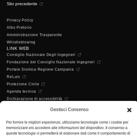
Sito precedente
Privacy Policy
Albo Pretorio
Amministrazione Trasparente
Whistleblowing
LINK WEB
Consiglio Nazionale Degli Ingegneri
Fondazione del Consiglio Nazionale Ingegneri
Portale Sismica Regione Campania
ReLuis
Protezione Civile
Agenda tecnica
Dichiarazione di accessibilità
ORARI DI APERTURA
Gestisci Consenso
Lunedì - Mercoledì - Venerdì:
10:00 - 12:00
Per fornire le migliori esperienze, utilizziamo tecnologie come i cookie per
Martedì - Giovedì:
memorizzare e/o accedere alle informazioni del dispositivo. Il consenso a
10:00 - 12:00 / 14:30 - 16:30
queste tecnologie ci permetterà di elaborare dati come il comportamento di