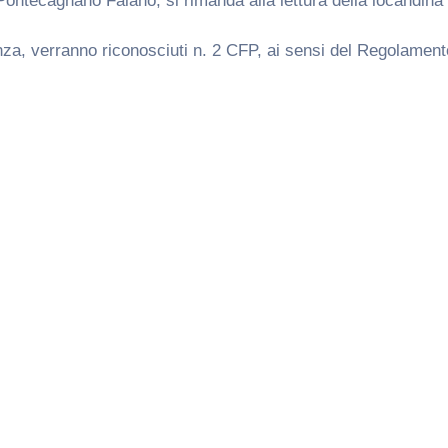
Pontecagnano Faiano, si rimanda alla lettura della locandina
senza, verranno riconosciuti n. 2 CFP, ai sensi del Regolament