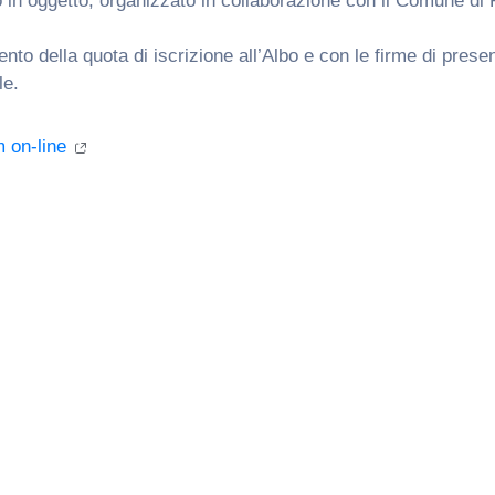
in oggetto, organizzato in collaborazione con il Comune di 
mento della quota di iscrizione all’Albo e con le firme di pre
le.
m on-line