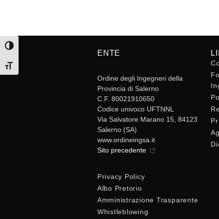
Attiva/disattiva alto contrasto
ENTE
L
Co
Attiva/disattiva dimensione testo
Fo
Ordine degli Ingegneri della
In
Provincia di Salerno
Po
C.F. 80021910650
Codice univoco UFTNNL
Re
Via Salvatore Marano 15, 84123
Pr
Salerno (SA)
Ag
www.ordineingsa.it
Di
Sito precedente
Privacy Policy
Albo Pretorio
Amministrazione Trasparente
Whistleblowing