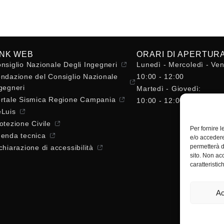
INK WEB
ORARI DI APERTUR
nsiglio Nazionale Degli Ingegneri
Lunedì - Mercoledì - Ven
ndazione del Consiglio Nazionale
10:00 - 12:00
gegneri
Martedì - Giovedì:
rtale Sismica Regione Campania
10:00 - 12:00 / 14:30 - 
Luis
otezione Civile
Per fornire 
enda tecnica
e/o accedere
permetterà d
chiarazione di accessibilità
sito. Non ac
caratteristic
Ac