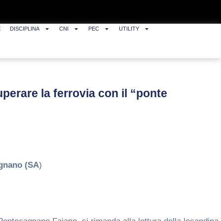
E
DISCIPLINA
CNI
PEC
UTILITY
uperare la ferrovia con il “ponte
agnano (SA
)