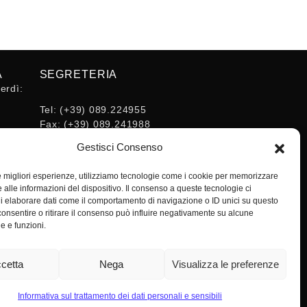
A
SEGRETERIA
erdì:
Tel:
(+39) 089.224955
Fax:
(+39) 089.241988
16:30
E-mail:
Gestisci Consenso
segreteria@ordineingsa.it
PEC:
le migliori esperienze, utilizziamo tecnologie come i cookie per memorizzare
segreteria.ordine@ordingsa.it
 alle informazioni del dispositivo. Il consenso a queste tecnologie ci
i elaborare dati come il comportamento di navigazione o ID unici su questo
consentire o ritirare il consenso può influire negativamente su alcune
SOCIAL
he e funzioni.
cetta
Nega
Visualizza le preferenze
Informativa sul trattamento dei dati personali e sensibili