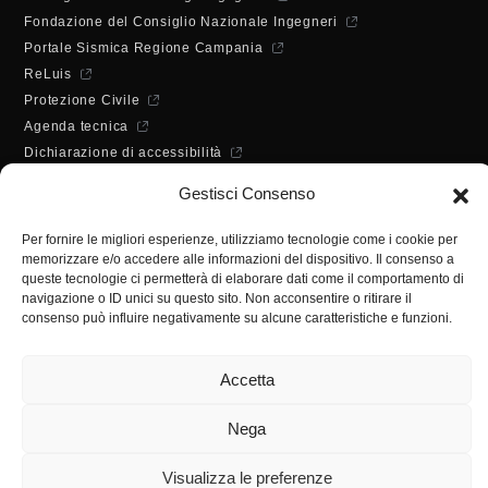
Fondazione del Consiglio Nazionale Ingegneri
Portale Sismica Regione Campania
ReLuis
Protezione Civile
Agenda tecnica
Dichiarazione di accessibilità
ORARI DI APERTURA
Gestisci Consenso
Lunedì - Mercoledì - Venerdì:
10:00 - 12:00
Per fornire le migliori esperienze, utilizziamo tecnologie come i cookie per
Martedì - Giovedì:
memorizzare e/o accedere alle informazioni del dispositivo. Il consenso a
10:00 - 12:00 / 14:30 - 16:30
queste tecnologie ci permetterà di elaborare dati come il comportamento di
SEGRETERIA
navigazione o ID unici su questo sito. Non acconsentire o ritirare il
consenso può influire negativamente su alcune caratteristiche e funzioni.
Tel:
(+39) 089.224955
Fax:
(+39) 089.241988
Accetta
E-mail:
segreteria@ordineingsa.it
PEC:
segreteria.ordine@ordingsa.it
Nega
SOCIAL
Visualizza le preferenze