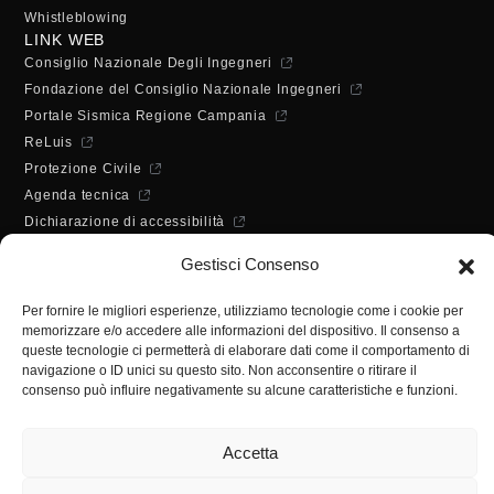
Whistleblowing
LINK WEB
Consiglio Nazionale Degli Ingegneri
Fondazione del Consiglio Nazionale Ingegneri
Portale Sismica Regione Campania
ReLuis
Protezione Civile
Agenda tecnica
Dichiarazione di accessibilità
ORARI DI APERTURA
Gestisci Consenso
Lunedì - Mercoledì - Venerdì:
10:00 - 12:00
Per fornire le migliori esperienze, utilizziamo tecnologie come i cookie per
Martedì - Giovedì:
memorizzare e/o accedere alle informazioni del dispositivo. Il consenso a
10:00 - 12:00 / 14:30 - 16:30
queste tecnologie ci permetterà di elaborare dati come il comportamento di
SEGRETERIA
navigazione o ID unici su questo sito. Non acconsentire o ritirare il
consenso può influire negativamente su alcune caratteristiche e funzioni.
Tel:
(+39) 089.224955
Fax:
(+39) 089.241988
Accetta
E-mail:
segreteria@ordineingsa.it
PEC:
segreteria.ordine@ordingsa.it