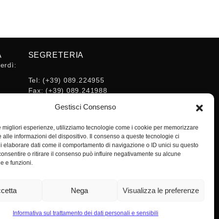
A
SEGRETERIA
erdì:
Tel:
(+39) 089.224955
Fax:
(+39) 089.241988
16:30
E-mail:
Gestisci Consenso
segreteria@ordineingsa.it
PEC:
le migliori esperienze, utilizziamo tecnologie come i cookie per memorizzare
segreteria.ordine@ordingsa.it
 alle informazioni del dispositivo. Il consenso a queste tecnologie ci
i elaborare dati come il comportamento di navigazione o ID unici su questo
consentire o ritirare il consenso può influire negativamente su alcune
SOCIAL
he e funzioni.
cetta
Nega
Visualizza le preferenze
Informativa sul trattamento dei dati personali e sensibili