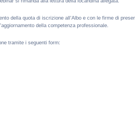
binar si rimanda alla lettura della locandina allegata.
mento della quota di iscrizione all’Albo e con le firme di pr
’aggiornamento della competenza professionale.
one tramite i seguenti form: