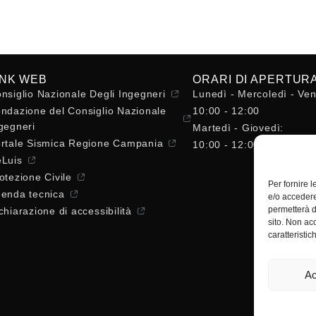
INK WEB
ORARI DI APERTUR
nsiglio Nazionale Degli Ingegneri
Lunedì - Mercoledì - Ven
ndazione del Consiglio Nazionale
10:00 - 12:00
gegneri
Martedì - Giovedì:
rtale Sismica Regione Campania
10:00 - 12:00 / 14:30 - 
Luis
otezione Civile
Per fornire 
enda tecnica
e/o accedere
permetterà d
chiarazione di accessibilità
sito. Non ac
caratteristic
Ac