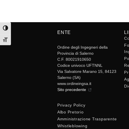
Attiva/disattiva alto contrasto
ENTE
L
Co
Attiva/disattiva dimensione testo
Fo
Ordine degli Ingegneri della
In
Provincia di Salerno
Po
C.F. 80021910650
Codice univoco UFTNNL
Re
Via Salvatore Marano 15, 84123
Pr
Salerno (SA)
Ag
www.ordineingsa.it
Di
Sito precedente
Privacy Policy
Albo Pretorio
Amministrazione Trasparente
Whistleblowing