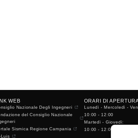
INK WEB
ORARI DI APERTUR
nsiglio Nazionale Degli Ingegneri
Lunedì - Mercoledì - Ven
ndazione del Consiglio Nazionale
10:00 - 12:00
gegneri
Martedì - Giovedì:
rtale Sismica Regione Campania
10:00 - 12:00 / 14:30 - 
Luis