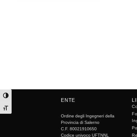
Attiva/disattiva alto contrasto
ENTE
L
Co
Attiva/disattiva dimensione testo
Fo
Ordine degli Ingegneri della
In
Provincia di Salerno
Po
C.F. 80021910650
Codice univoco UFTNNL
Re