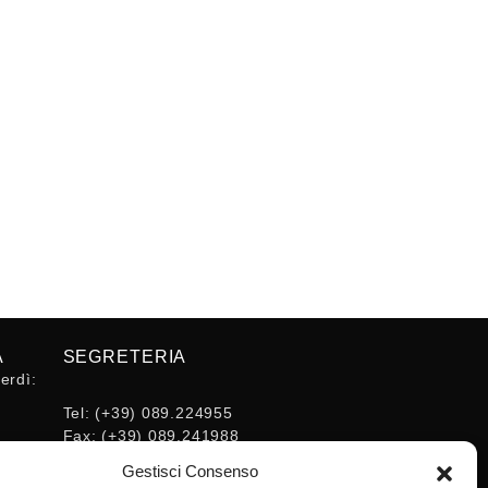
A
SEGRETERIA
erdì:
Tel:
(+39) 089.224955
Fax:
(+39) 089.241988
16:30
E-mail:
Gestisci Consenso
segreteria@ordineingsa.it