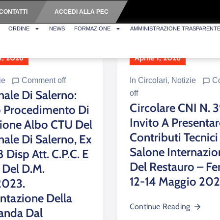
CONTATTI
ACCEDI ALLA PEC
ORDINE
NEWS
FORMAZIONE
AMMINISTRAZIONE TRASPARENT
 1, 2026
Aprile 1, 2026
ie
Comment off
In
Circolari
‚
Notizie
C
nale Di Salerno:
off
Circolare CNI N. 
o Procedimento Di
Invito A Presentar
ione Albo CTU Del
Contributi Tecnici 
nale Di Salerno, Ex
Salone Internazio
8 Disp Att. C.p.c. E
Del Restauro – Fer
6 Del D.M.
12-14 Maggio 20
2023.
ntazione Della
Continue Reading
nda Dal