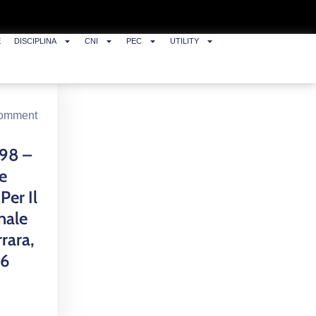
E
DISCIPLINA
CNI
PEC
UTILITY
omment
398 –
e
Per Il
nale
rara,
26