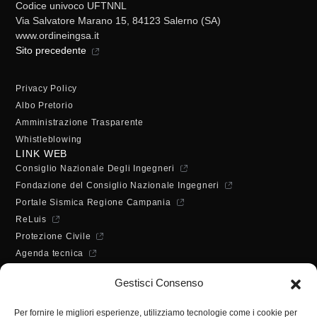
Codice univoco UFTNNL
Via Salvatore Marano 15, 84123 Salerno (SA)
www.ordineingsa.it
Sito precedente
Privacy Policy
Albo Pretorio
Amministrazione Trasparente
Whistleblowing
LINK WEB
Consiglio Nazionale Degli Ingegneri
Fondazione del Consiglio Nazionale Ingegneri
Portale Sismica Regione Campania
ReLuis
Protezione Civile
Agenda tecnica
Dichiarazione di accessibilità
Gestisci Consenso
ORARI DI APERTURA
Lunedì - Mercoledì - Venerdì:
Per fornire le migliori esperienze, utilizziamo tecnologie come i cookie per
10:00 - 12:00