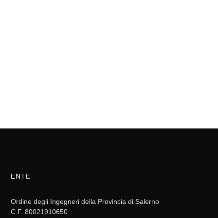
ENTE
Ordine degli Ingegneri della Provincia di Salerno
C.F. 80021910650