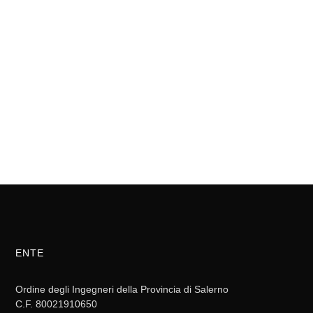
ENTE
Ordine degli Ingegneri della Provincia di Salerno
C.F. 80021910650