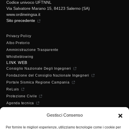
Codice univoco UFTNNL
Via Salvatore Marano 15, 84123 Salerno (SA)
www.ordineingsa.it
Sito precedente
Privacy Policy
Albo Pretorio
Amministrazione Trasparente
Whistleblowing
LINK WEB
Consiglio Nazionale Degli Ingegneri
Fondazione del Consiglio Nazionale Ingegneri
Portale Sismica Regione Campania
ReLuis
Protezione Civile
Agenda tecnica
Dichiarazione di accessibilità
Gestisci Consenso
ORARI DI APERTURA
Lunedì - Mercoledì - Venerdì:
Per fornire le migliori esperienze, utilizziamo tecnologie come i cookie per
10:00 - 12:00