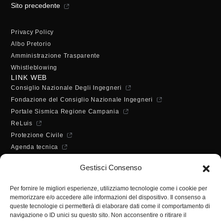
Sito precedente
Privacy Policy
Albo Pretorio
Amministrazione Trasparente
Whistleblowing
LINK WEB
Consiglio Nazionale Degli Ingegneri
Fondazione del Consiglio Nazionale Ingegneri
Portale Sismica Regione Campania
ReLuis
Protezione Civile
Agenda tecnica
Dichiarazione di accessibilità
Gestisci Consenso
ORARI DI APERTURA
Lunedì - Mercoledì - Venerdì:
Per fornire le migliori esperienze, utilizziamo tecnologie come i cookie per
10:00 - 12:00
memorizzare e/o accedere alle informazioni del dispositivo. Il consenso a
Martedì - Giovedì:
queste tecnologie ci permetterà di elaborare dati come il comportamento di
10:00 - 12:00 / 14:30 - 16:30
navigazione o ID unici su questo sito. Non acconsentire o ritirare il