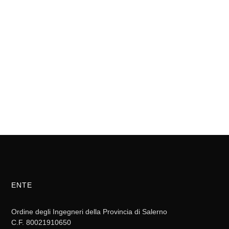
ENTE
Ordine degli Ingegneri della Provincia di Salerno
C.F. 80021910650