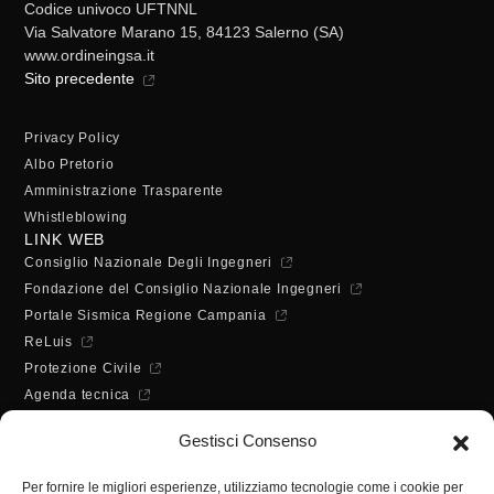
Codice univoco UFTNNL
Via Salvatore Marano 15, 84123 Salerno (SA)
www.ordineingsa.it
Sito precedente
Privacy Policy
Albo Pretorio
Amministrazione Trasparente
Whistleblowing
LINK WEB
Consiglio Nazionale Degli Ingegneri
Fondazione del Consiglio Nazionale Ingegneri
Portale Sismica Regione Campania
ReLuis
Protezione Civile
Agenda tecnica
Dichiarazione di accessibilità
Gestisci Consenso
ORARI DI APERTURA
Lunedì - Mercoledì - Venerdì:
Per fornire le migliori esperienze, utilizziamo tecnologie come i cookie per
10:00 - 12:00