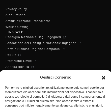
Privacy Policy
Albo Pretorio
Amministrazione Trasparente
Whistleblowing
LINK WEB
Consiglio Nazionale Degli Ingegneri
Fondazione del Consiglio Nazionale Ingegneri
Portale Sismica Regione Campania
ReLuis
Protezione Civile
Agenda tecnica
Dichiarazione di accessibilità
Gestisci Consenso
ORARI DI APERTURA
Lunedì - Mercoledì - Venerdì:
Per fornire le migliori esperienze, utilizziamo tecnologie come i cookie per
10:00 - 12:00
memorizzare e/o accedere alle informazioni del dispositivo. Il consenso a
Martedì - Giovedì:
queste tecnologie ci permetterà di elaborare dati come il comportamento di
10:00 - 12:00 / 14:30 - 16:30
navigazione o ID unici su questo sito. Non acconsentire o ritirare il
consenso può influire negativamente su alcune caratteristiche e funzioni.
SEGRETERIA