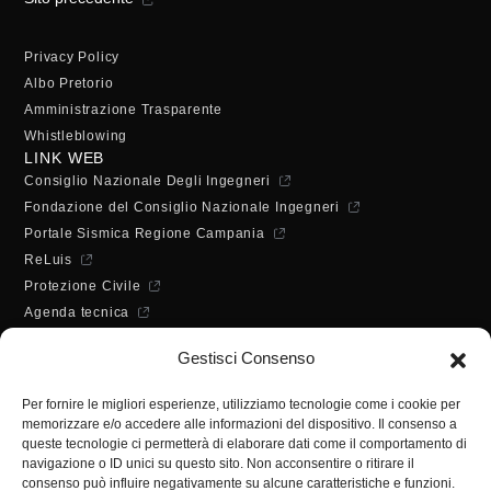
Privacy Policy
Albo Pretorio
Amministrazione Trasparente
Whistleblowing
LINK WEB
Consiglio Nazionale Degli Ingegneri
Fondazione del Consiglio Nazionale Ingegneri
Portale Sismica Regione Campania
ReLuis
Protezione Civile
Agenda tecnica
Dichiarazione di accessibilità
Gestisci Consenso
ORARI DI APERTURA
Lunedì - Mercoledì - Venerdì:
Per fornire le migliori esperienze, utilizziamo tecnologie come i cookie per
10:00 - 12:00
memorizzare e/o accedere alle informazioni del dispositivo. Il consenso a
Martedì - Giovedì:
queste tecnologie ci permetterà di elaborare dati come il comportamento di
10:00 - 12:00 / 14:30 - 16:30
navigazione o ID unici su questo sito. Non acconsentire o ritirare il
consenso può influire negativamente su alcune caratteristiche e funzioni.
SEGRETERIA