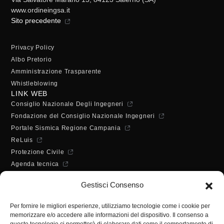
www.ordineingsa.it
Sito precedente
Privacy Policy
Albo Pretorio
Amministrazione Trasparente
Whistleblowing
LINK WEB
Consiglio Nazionale Degli Ingegneri
Fondazione del Consiglio Nazionale Ingegneri
Portale Sismica Regione Campania
ReLuis
Protezione Civile
Agenda tecnica
Dichiarazione di accessibilità
Gestisci Consenso
ORARI DI APERTURA
Lunedì - Mercoledì - Venerdì:
Per fornire le migliori esperienze, utilizziamo tecnologie come i cookie per
10:00 - 12:00
memorizzare e/o accedere alle informazioni del dispositivo. Il consenso a
Martedì - Giovedì: