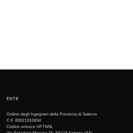
ENTE
Ordine degli Ingegneri della Provincia di Salerno
C.F. 80021910650
Codice univoco UFTNNL
Via Salvatore Marano 15, 84123 Salerno (SA)