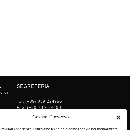
A
SEGRETERIA
erdì:
Tel:
(+39) 089.224955
Fax:
(+39) 089.241988
16:30
E-mail:
Gestisci Consenso
segreteria@ordineingsa.it
PEC:
le migliori esperienze, utilizziamo tecnologie come i cookie per memorizzare