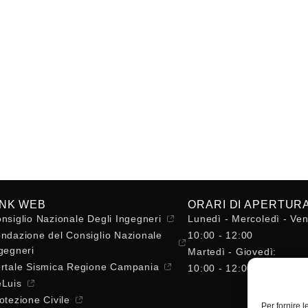
INK WEB
ORARI DI APERTUR
nsiglio Nazionale Degli Ingegneri
Lunedì - Mercoledì - Ven
ndazione del Consiglio Nazionale
10:00 - 12:00
gegneri
Martedì - Giovedì:
rtale Sismica Regione Campania
10:00 - 12:00 / 14:30 - 
Luis
otezione Civile
Per fornire 