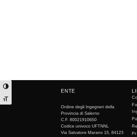
Attiva/disattiva alto contrasto
ENTE
L
Co
Attiva/disattiva dimensione testo
Fo
Ordine degli Ingegneri della
In
Provincia di Salerno
Po
C.F. 80021910650
Codice univoco UFTNNL
Re
Via Salvatore Marano 15, 84123
Pr