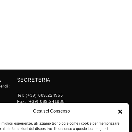
A
SEGRETERIA
erdì:
Tel:
(+39) 089.224955
Fax:
(+39) 089.241988
16:30
E-mail:
Gestisci Consenso
segreteria@ordineingsa.it
PEC:
le migliori esperienze, utilizziamo tecnologie come i cookie per memorizzare
segreteria.ordine@ordingsa.it
 alle informazioni del dispositivo. Il consenso a queste tecnologie ci