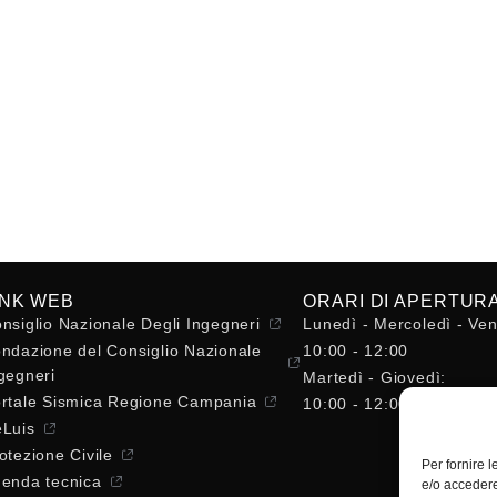
INK WEB
ORARI DI APERTUR
nsiglio Nazionale Degli Ingegneri
Lunedì - Mercoledì - Ven
ndazione del Consiglio Nazionale
10:00 - 12:00
gegneri
Martedì - Giovedì:
rtale Sismica Regione Campania
10:00 - 12:00 / 14:30 - 
Luis
otezione Civile
Per fornire 
enda tecnica
e/o accedere