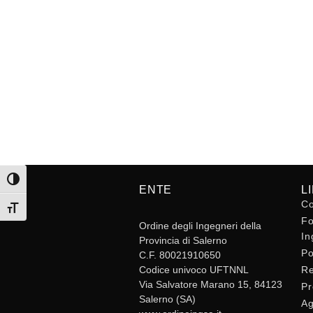
Attiva/disattiva alto contrasto
ENTE
L
Co
Attiva/disattiva dimensione testo
Fo
Ordine degli Ingegneri della
In
Provincia di Salerno
Po
C.F. 80021910650
Codice univoco UFTNNL
Re
Via Salvatore Marano 15, 84123
Pr
Salerno (SA)
Ag