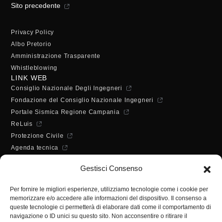
Sito precedente
Privacy Policy
Albo Pretorio
Amministrazione Trasparente
Whistleblowing
LINK WEB
Consiglio Nazionale Degli Ingegneri
Fondazione del Consiglio Nazionale Ingegneri
Portale Sismica Regione Campania
ReLuis
Protezione Civile
Agenda tecnica
Dichiarazione di accessibilità
Gestisci Consenso
ORARI DI APERTURA
Lunedì - Mercoledì - Venerdì:
Per fornire le migliori esperienze, utilizziamo tecnologie come i cookie per
10:00 - 12:00
memorizzare e/o accedere alle informazioni del dispositivo. Il consenso a
Martedì - Giovedì:
queste tecnologie ci permetterà di elaborare dati come il comportamento di
10:00 - 12:00 / 14:30 - 16:30
navigazione o ID unici su questo sito. Non acconsentire o ritirare il