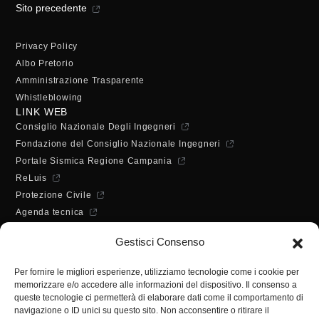
Sito precedente
Privacy Policy
Albo Pretorio
Amministrazione Trasparente
Whistleblowing
LINK WEB
Consiglio Nazionale Degli Ingegneri
Fondazione del Consiglio Nazionale Ingegneri
Portale Sismica Regione Campania
ReLuis
Protezione Civile
Agenda tecnica
Dichiarazione di accessibilità
Gestisci Consenso
ORARI DI APERTURA
Lunedì - Mercoledì - Venerdì:
Per fornire le migliori esperienze, utilizziamo tecnologie come i cookie per
10:00 - 12:00
memorizzare e/o accedere alle informazioni del dispositivo. Il consenso a
Martedì - Giovedì:
queste tecnologie ci permetterà di elaborare dati come il comportamento di
10:00 - 12:00 / 14:30 - 16:30
navigazione o ID unici su questo sito. Non acconsentire o ritirare il