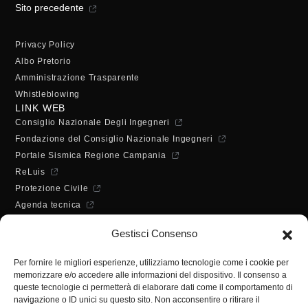
Sito precedente
Privacy Policy
Albo Pretorio
Amministrazione Trasparente
Whistleblowing
LINK WEB
Consiglio Nazionale Degli Ingegneri
Fondazione del Consiglio Nazionale Ingegneri
Portale Sismica Regione Campania
ReLuis
Protezione Civile
Agenda tecnica
Dichiarazione di accessibilità
Gestisci Consenso
ORARI DI APERTURA
Lunedì - Mercoledì - Venerdì:
Per fornire le migliori esperienze, utilizziamo tecnologie come i cookie per
10:00 - 12:00
memorizzare e/o accedere alle informazioni del dispositivo. Il consenso a
Martedì - Giovedì:
queste tecnologie ci permetterà di elaborare dati come il comportamento di
10:00 - 12:00 / 14:30 - 16:30
navigazione o ID unici su questo sito. Non acconsentire o ritirare il