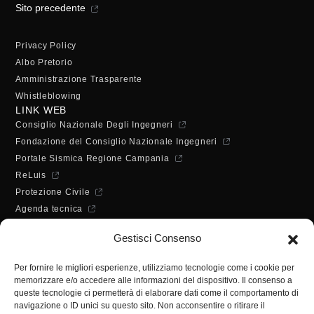
Sito precedente
Privacy Policy
Albo Pretorio
Amministrazione Trasparente
Whistleblowing
LINK WEB
Consiglio Nazionale Degli Ingegneri
Fondazione del Consiglio Nazionale Ingegneri
Portale Sismica Regione Campania
ReLuis
Protezione Civile
Agenda tecnica
Dichiarazione di accessibilità
Gestisci Consenso
ORARI DI APERTURA
Lunedì - Mercoledì - Venerdì:
Per fornire le migliori esperienze, utilizziamo tecnologie come i cookie per
10:00 - 12:00
memorizzare e/o accedere alle informazioni del dispositivo. Il consenso a
Martedì - Giovedì:
queste tecnologie ci permetterà di elaborare dati come il comportamento di
10:00 - 12:00 / 14:30 - 16:30
navigazione o ID unici su questo sito. Non acconsentire o ritirare il