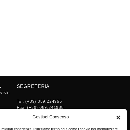
A
SEGRETERIA
erdì:
Tel:
(+39) 089.224955
Fax:
(+39) 089.241988
16:30
E-mail:
Gestisci Consenso
segreteria@ordineingsa.it
PEC:
le migliori esperienze, utilizziamo tecnologie come i cookie per memorizzare