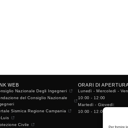
INK WEB
ORARI DI APERTUR
nsiglio Nazionale Degli Ingegneri
Lunedì - Mercoledì - Ven
ndazione del Consiglio Nazionale
10:00 - 12:00
gegneri
Martedì - Giovedì:
rtale Sismica Regione Campania
10:00 - 12:00 / 14:30 - 
Luis
otezione Civile
Per fornire 