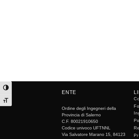
Attiva/disattiva alto contrasto
ENTE
L
Co
Attiva/disattiva dimensione testo
Fo
Ordine degli Ingegneri della
In
Provincia di Salerno
Po
C.F. 80021910650
Codice univoco UFTNNL
Re
Via Salvatore Marano 15, 84123
Pr